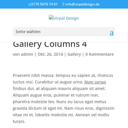
0176 5678 74 81
info@virpaldesign.de
Seite wählen
Gallery Columns 4
von
admin
|
Okt. 26, 2014
|
Gallery
|
0 Kommentare
Praesent nibh massa, tempus eu sapien at, rhoncus
luctus nisi. Curabitur ut augue urna.
Nunc cursus
finibus dui, at aliquam mauris aliquam sit amet.
Aliquam augue eros, pulvinar et rutrum non,
pharetra molestie leo. Nunc eu lacus eget metus
gravida dictum id eget mi. Nam risus eros, dignissim
vitae mi et, lobortis molestie mi. Aenean vel mollis
turpis.