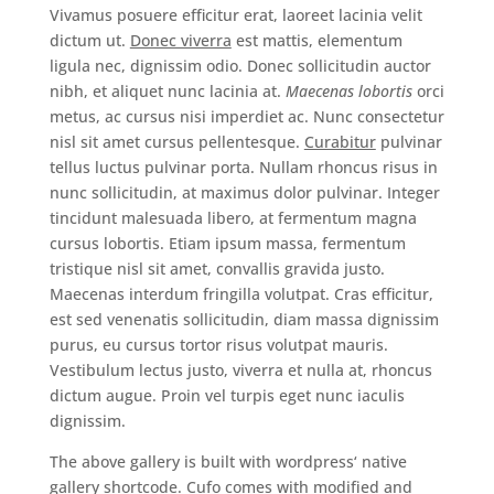
Vivamus posuere efficitur erat, laoreet lacinia velit
dictum ut.
Donec viverra
est mattis, elementum
ligula nec, dignissim odio. Donec sollicitudin auctor
nibh, et aliquet nunc lacinia at.
Maecenas lobortis
orci
metus, ac cursus nisi imperdiet ac. Nunc consectetur
nisl sit amet cursus pellentesque.
Curabitur
pulvinar
tellus luctus pulvinar porta. Nullam rhoncus risus in
nunc sollicitudin, at maximus dolor pulvinar. Integer
tincidunt malesuada libero, at fermentum magna
cursus lobortis. Etiam ipsum massa, fermentum
tristique nisl sit amet, convallis gravida justo.
Maecenas interdum fringilla volutpat. Cras efficitur,
est sed venenatis sollicitudin, diam massa dignissim
purus, eu cursus tortor risus volutpat mauris.
Vestibulum lectus justo, viverra et nulla at, rhoncus
dictum augue. Proin vel turpis eget nunc iaculis
dignissim.
The above gallery is built with wordpress‘ native
gallery shortcode. Cufo comes with modified and