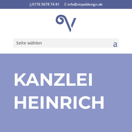
0176 5678 74 81
info@virpaldesign.de
Seite wählen
PRINT
KANZLEI
HEINRICH